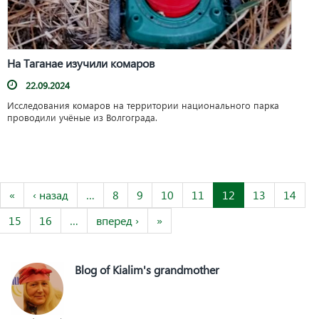
На Таганае изучили комаров
22.09.2024
Исследования комаров на территории национального парка
проводили учёные из Волгограда.
«
‹ назад
…
8
9
10
11
12
13
14
15
16
…
вперед ›
»
Blog of Kialim's grandmother