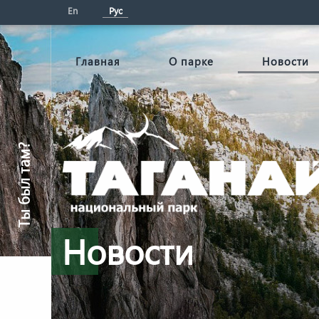
En
Рус
Главная
О парке
Новости
Ты был там?
Новости