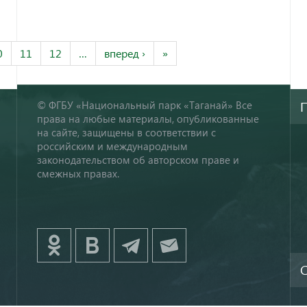
0
11
12
…
вперед ›
»
© ФГБУ «Национальный парк «Таганай» Все
права на любые материалы, опубликованные
на сайте, защищены в соответствии с
российским и международным
законодательством об авторском праве и
смежных правах.