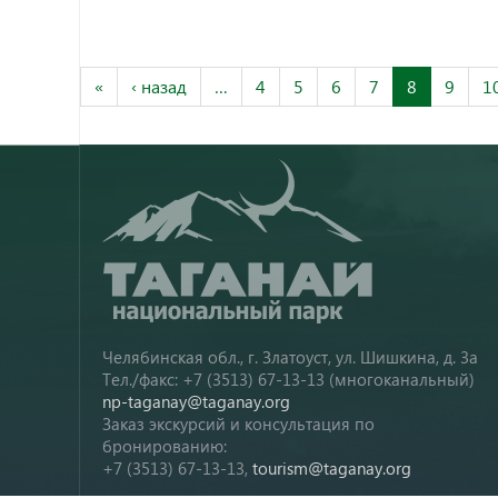
«
‹ назад
…
4
5
6
7
8
9
1
Челябинская обл., г. Златоуст, ул. Шишкина, д. 3а
Тел./факс: +7 (3513) 67-13-13 (многоканальный)
np-taganay@taganay.org
Заказ экскурсий и консультация по
бронированию:
+7 (3513) 67-13-13,
tourism@taganay.org