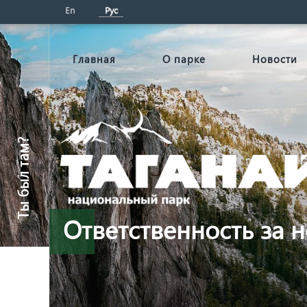
En
Рус
Главная
О парке
Новости
Ты был там?
Ответственность за 