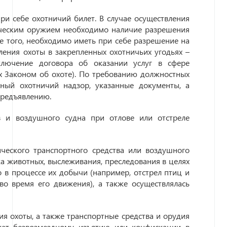
ри себе охотничий билет. В случае осуществления
ическим оружием необходимо наличие разрешения
е того, необходимо иметь при себе разрешение на
ления охоты в закрепленных охотничьих угодьях –
ключение договора об оказании услуг в сфере
ых Законом об охоте). По требованию должностных
ный охотничий надзор, указанные документы, а
предъявлению.
в и воздушного судна при отлове или отстреле
ческого транспортного средства или воздушного
ка животных, выслеживания, преследования в целях
 в процессе их добычи (например, отстрел птиц и
во время его движения), а также осуществлялась
я охоты, а также транспортные средства и орудия
жат безвозмездному изъятию или конфискации в