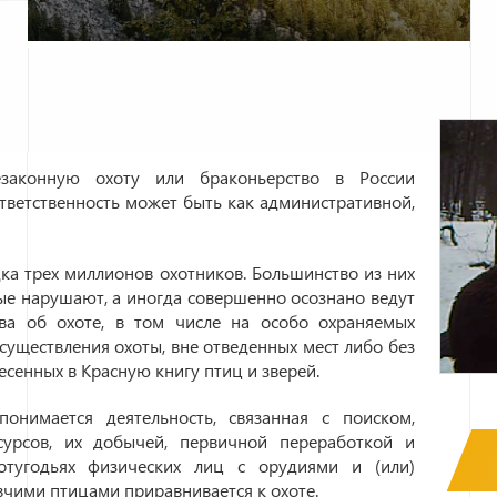
законную охоту или браконьерство в России
ветственность может быть как административной,
ка трех миллионов охотников. Большинство из них
ые нарушают, а иногда совершенно осознано ведут
ва об охоте, в том числе на особо охраняемых
существления охоты, вне отведенных мест либо без
есенных в Красную книгу птиц и зверей
.
онимается деятельность, связанная с поиском,
сурсов, их добычей, первичной переработкой и
отугодьях физических лиц с орудиями и (или)
вчими птицами приравнивается к охоте.