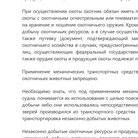
При осуществлении охоты охотник обязан иметь п
охоты с охотничьим огнестрельным или пневмат
на хранение и ношение охотничьего оружия. Кром
добычу охотничьих ресурсов, а в случае осуществ
также путевку (документ, подтверждающий за
охотничьего хозяйства в случаях, предусмотренн
лиц, осуществляющих федеральный государствен
также орудия охоты и продукция охоты подлежат 
Применение механических транспортных средст
охотничьих животных запрещено.
Необходимо знать, что под применением механи
судна, понимается их использование с целью поис
добычи либо они использовались непосредственно
зверей производился из транспортного средства 
транспортировка незаконно добытых животных.
Незаконно добытые охотничьи ресурсы и продукци
незаконной добычи охотничьих ресурсов подле