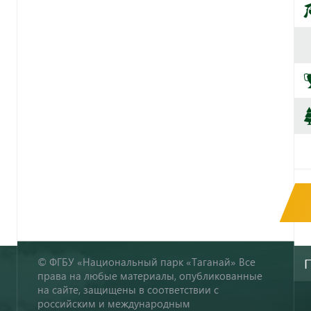
© ФГБУ «Национальный парк «Таганай» Все
права на любые материалы, опубликованные
на сайте, защищены в соответствии с
российским и международным