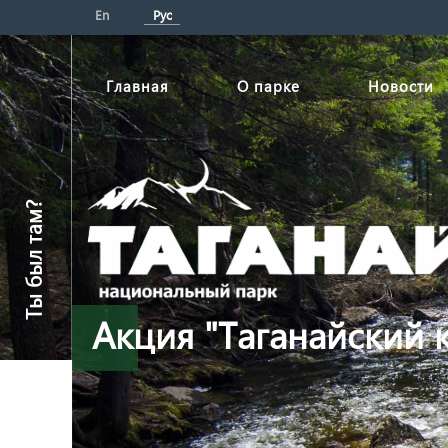
En
Рус
Главная
О парке
Новости
Ты был там?
Акция "Таганайский 