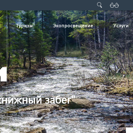
Туризм
Экопросвещение
Услуги
книжный забег"