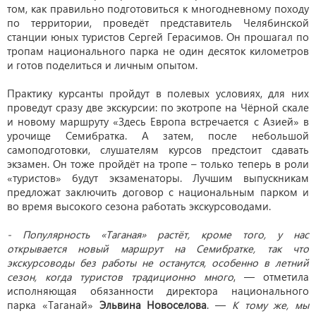
том, как правильно подготовиться к многодневному походу
по территории, проведёт представитель Челябинской
станции юных туристов Сергей Герасимов. Он прошагал по
тропам национального парка не один десяток километров
и готов поделиться и личным опытом.
Практику курсанты пройдут в полевых условиях, для них
проведут сразу две экскурсии: по экотропе на Чёрной скале
и новому маршруту «Здесь Европа встречается с Азией» в
урочище Семибратка. А затем, после небольшой
самоподготовки, слушателям курсов предстоит сдавать
экзамен. Он тоже пройдёт на тропе – только теперь в роли
«туристов» будут экзаменаторы. Лучшим выпускникам
предложат заключить договор с национальным парком и
во время высокого сезона работать экскурсоводами.
- Популярность «Таганая» растёт, кроме того, у нас
открывается новый маршрут на Семибратке, так что
экскурсоводы без работы не останутся, особенно в летний
сезон, когда туристов традиционно много
, — отметила
исполняющая обязанности директора национального
парка «Таганай»
Эльвина Новоселова
. —
К тому же, мы