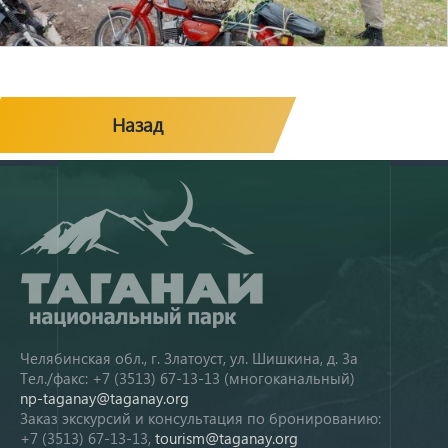
Назад
Челябинская обл., г. Златоуст, ул. Шишкина, д. 3а
Тел./факс: +7 (3513) 67-13-13 (многоканальный)
np-taganay@taganay.org
Заказ экскурсий и консультация по бронированию:
+7 (3513) 67-13-13,
tourism@taganay.org