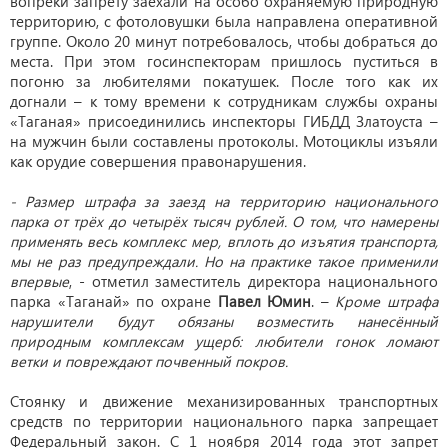
вопреки запрету заехали на особо охраняемую природную
территорию, с фотоловушки была направлена оперативной
группе. Около 20 минут потребовалось, чтобы добраться до
места. При этом госинспекторам пришлось пуститься в
погоню за любителями покатушек. После того как их
догнали – к тому времени к сотрудникам службы охраны
«Таганая» присоединились инспекторы ГИБДД Златоуста –
на мужчин были составлены протоколы. Мотоциклы изъяли
как орудие совершения правонарушения.
- Размер штрафа за заезд на территорию национального
парка от трёх до четырёх тысяч рублей. О том, что намерены
применять весь комплекс мер, вплоть до изъятия транспорта,
мы не раз предупреждали. Но на практике такое применили
впервые
, - отметил заместитель директора национального
парка «Таганай» по охране
Павел Юмин
. –
Кроме штрафа
нарушители будут обязаны возместить нанесённый
природным комплексам ущерб: любители гонок ломают
ветки и повреждают почвенный покров.
Стоянку и движение механизированных транспортных
средств по территории национального парка запрещает
Федеральный закон. С 1 ноября 2014 года этот запрет