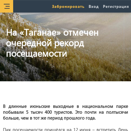
Забронировать
Вход
Регистрация
На «Таганае» отмечен
очередной рекорд
посещаемости
В длинные июньские выходные в национальном парке
побывали 5 тысяч 400 туристов. Это почти на полтысячи
больше, чем в тот же период прошлого года.
Пик посещаемости пришёлся на 12 июня – встретить День