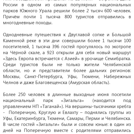
России в одном из самых популярных национальных
парков Южного Урала решили более 2 тысяч 600 человек.
Причём почти 1 тысяча 800 туристов отправились в
многодневные походы.
Однодневные путешествия к Двуглавой сопке и Большой
Каменной реке в эти дни совершили более 1 тысячи 100
посетителей, 1 тысяча 396 гостей прогулялось по экотропе
на Чёрной скале, а 923 открыли для себя новый маршрут
«Здесь Европа встречается с Азией» в урочище Семибратка.
Среди туристов были не только жители Челябинской
области, но и представители более дальних регионов:
Москвы, Санкт-Петербурга, Уфы, Тюмени, Набережных
Челнов и даже Благовещенска (Амурская область).
Более 250 человек в длинные выходные июня посетили
национальный парк «Зигальга» (находится под
управлением НП «Таганай»). На вершины-тысячники хребта
- Поперечную, Круглую и Евлахту – поднялись группы из
Уфы, Екатеринбурга, Тюмени, Самары, Перми и Челябинска.
В числе гостей «Зигальги» были и совсем юные: в один из
дней на Поперечную вместе с родителями отправились