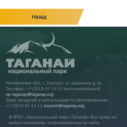
Назад
Челябинская обл., г. Златоуст, ул. Шишкина, д. 3а
Тел./факс: +7 (3513) 67-13-13 (многоканальный)
np-taganay@taganay.org
Заказ экскурсий и консультация по бронированию:
+7 (3513) 67-13-13,
tourism@taganay.org
© ФГБУ «Национальный парк «Таганай» Все права на
любые материалы, опубликованные на сайте,