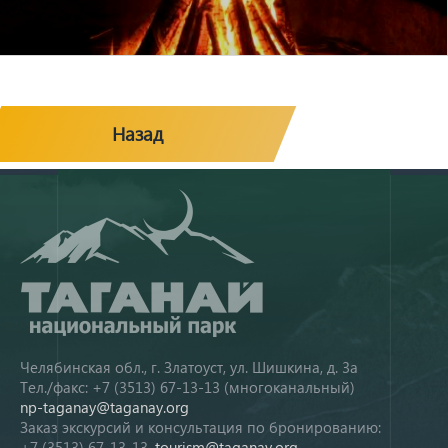
Назад
Челябинская обл., г. Златоуст, ул. Шишкина, д. 3а
Тел./факс: +7 (3513) 67-13-13 (многоканальный)
np-taganay@taganay.org
Заказ экскурсий и консультация по бронированию:
+7 (3513) 67-13-13,
tourism@taganay.org