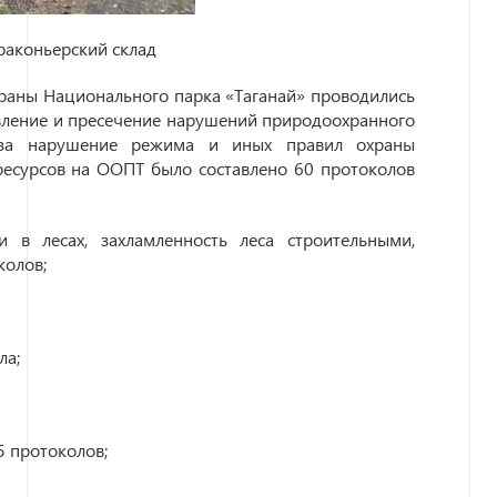
раконьерский склад
храны Национального парка «Таганай» проводились
вление и пресечение нарушений природоохранного
в за нарушение режима и иных правил охраны
есурсов на ООПТ было составлено 60 протоколов
 в лесах, захламленность леса строительными,
колов;
ла;
5 протоколов;