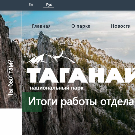
En
Рус
Главная
О парке
Новости
Ты был там?
Итоги работы отдела