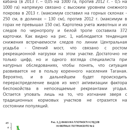
кабана (в 2013 г. – 0,05 на 1000 га, против 2012 г. - 0,5 на
1000 га) напрямую связано с высоким уровнем снежного
покрова в 2013 г. (максимум составил на горных склонах -
250 см, в долинах – 130 см), против 2012 г. (максимум в
горах не превышал 150 см). Картотека учета животных и их
следов по чернотропу и белой тропе составила 372
карточки. Как видно на рис. 1, наблюдается тенденция
снижения встречаемости следов по линии Центральная
усадьба - Олений мост, что связано с ростом
рекреационной нагрузки на этом участке. Достаточно не
только цифр, но и одного взгляда специалиста при
натурных обследованиях, чтобы понять, что ситуация
развивается не в пользу коренного населения Таганая.
Вероятно, и в дальнейшем будет происходить
перераспределение видов из мест активизации фактора
беспокойства в непосещаемые рекреантами угодья.
Остается уповать лишь на то, что изгнание зверя с
традиционных кормовых участков не отразится на
состоянии популяций.