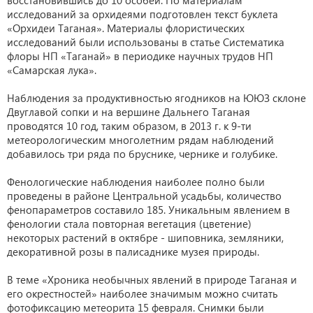
исследований за орхидеями подготовлен текст буклета
«Орхидеи Таганая». Материалы флористических
исследований были использованы в статье Систематика
флоры НП «Таганай» в периодике научных трудов НП
«Самарская лука».
Наблюдения за продуктивностью ягодников на ЮЮЗ склоне
Двуглавой сопки и на вершине Дальнего Таганая
проводятся 10 год, таким образом, в 2013 г. к 9-ти
метеорологическим многолетним рядам наблюдений
добавилось три ряда по бруснике, чернике и голубике.
Фенологические наблюдения наиболее полно были
проведены в районе Центральной усадьбы, количество
фенопараметров составило 185. Уникальным явлением в
фенологии стала повторная вегетация (цветение)
некоторых растений в октябре - шиповника, земляники,
декоративной розы в палисаднике музея природы.
В теме «Хроника необычных явлений в природе Таганая и
его окрестностей» наиболее значимым можно считать
фотофиксацию метеорита 15 февраля. Снимки были