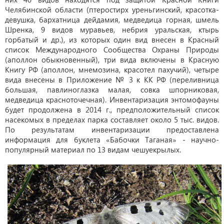
Челябинской области (птеростирх уреньгинский, красотка-
девушка, бархатница дейдамия, медведица горная, шмель
Шренка, 9 видов муравьев, небрия уральская, ктырь
горбатый и др.), из которых один вид внесен в Красный
список Международного Сообщества Охраны Природы
(аполлон обыкновенный), три вида включены в Красную
Книгу РФ (аполлон, мнемозина, красотел пахучий), четыре
вида внесены в Приложение № 3 к КК РФ (переливница
большая, павлиноглазка малая, совка шпорниковая,
медведица красноточечная). Инвентаризация энтомофауны
будет продолжена в 2014 г., предположительный список
насекомых в пределах парка составляет около 5 тыс. видов.
По результатам инвентаризации предоставлена
информация для буклета «Бабочки Таганая» - научно-
популярный материал по 13 видам чешуекрылых.