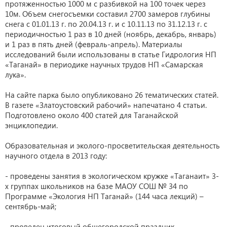
протяженностью 1000 м с разбивкой на 100 точек через
10м. Объем снегосъемки составил 2700 замеров глубины
снега с 01.01.13 г. по 20.04.13 г. и с 10.11.13 по 31.12.13 г. с
периодичностью 1 раз в 10 дней (ноябрь, декабрь, январь)
и 1 раз в пять дней (февраль-апрель). Материалы
исследований были использованы в статье Гидрология НП
«Таганай» в периодике научных трудов НП «Самарская
лука».
На сайте парка было опубликовано 26 тематических статей.
В газете «Златоустовский рабочий» напечатано 4 статьи.
Подготовлено около 400 статей для Таганайской
энциклопедии.
Образовательная и эколого-просветительская деятельность
научного отдела в 2013 году:
- проведены занятия в экологическом кружке «Таганаит» 3-
х группах школьников на базе МАОУ СОШ № 34 по
Программе «Экология НП Таганай» (144 часа лекций) –
сентябрь-май;
- проведен итоговый общегородской праздник