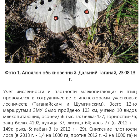
Фото 1. Аполлон обыкновенный. Дальний Таганай, 23.08.13
г.
Учет численности и плотности млекопитающих и птиц
проводился в сотрудничестве с инспекторами участковых
лесничеств (Таганайским и Шумгинским). Всего 12-ю
маршрутами ЗМУ было пройдено 103 км, учтено 10 видов
млекопитающих, особей/56 тыс. га: белка-427; горностай-76;
заяц-беляк-4192; куница-37; лисица-64; лось-77 (в 2012 г. –
149); рысь-5; кабан-3 (в 2012 г.- 29). Снижение плотности
лося (в 2013 г. - 1,4 на 1000 га, против 2012 г. -3 на 1000 га) и