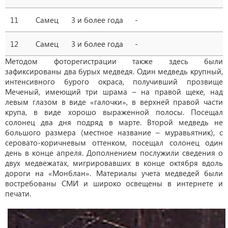
11
Самец
3 и более года
-
12
Самец
3 и более года
-
Методом фоторегистрации также здесь были
зафиксированы два бурых медведя. Один медведь крупный,
интенсивного бурого окраса, получивший прозвище
Меченый, имеющий три шрама – на правой щеке, над
левым глазом в виде «галочки», в верхней правой части
крупа, в виде хорошо выраженной полосы. Посещал
солонец два дня подряд в марте. Второй медведь не
большого размера (местное название – муравьятник), с
серовато-коричневым оттенком, посещал солонец один
день в конце апреля. Дополнением послужили сведения о
двух медвежатах, мигрировавших в конце октября вдоль
дороги на «Монблан». Материалы учета медведей были
востребованы СМИ и широко освещены в интернете и
печати.