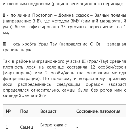
и кленовым подростом (рацион вегетационного периода);
II - по линии Протопоп – Долина сказок – Заячьи поляны
(направление З-В), где методом ЗМУ (зимний маршрутный
учет) было зафиксировано 33 суточных пересечения на 1
км;
III - ось хребта Урал-Тау (направление С-Ю) – западная
граница парка.
Так, в районе миграционного участка III (Урал-Тау) средняя
плотность лося на солонце составила 12 особей/сезон
(март-апрель) или 2 особи/день (на основании метода
фоторегистрации); По половому и возрастному признаку
лоси распределились следующим образом (возраст
определялся относительно, самцы были без рогов или с
молодой «лопатой»):
№
Пол
Возраст
Состояние, патология
Второгодка с
1
Самец
-