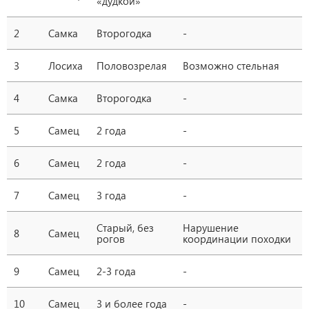
«дудкой»
2
Самка
Второгодка
-
3
Лосиха
Половозрелая
Возможно стельная
4
Самка
Второгодка
-
5
Самец
2 года
-
6
Самец
2 года
-
7
Самец
3 года
-
Старый, без
Нарушение
8
Самец
рогов
координации походки
9
Самец
2-3 года
-
10
Самец
3 и более года
-