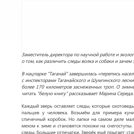
Заместитель директора по научной работе и экол
о том, как различить следы волка и собаки и заче
В нацпарке "Таганай" завершилась «перепись насел
с инспекторами Таганайского и Шумгинского лесн
более 170 километров заснеженных троп. О зимне
читать "белую книгу" рассказывает Марина Середа.
Каждый зверь оставляет следы, которые охотоведы
пальцев у человека. Возьмём для примера кун
спичечный коробок. Но лапки на самом деле мал
мехом к зиме и становятся похожи на снегоступы. 
следы, большие отпечатки. Зверёк ещё прыгает: став