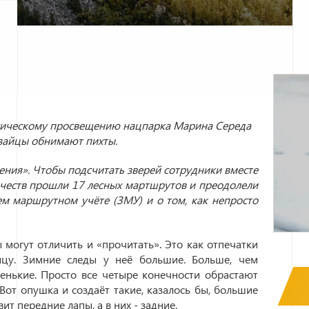
огическому просвещению нацпарка Марина Середа
м зайцы обнимают пихты.
ения». Чтобы подсчитать зверей сотрудники вместе
ичеств прошли 17 лесных мартшрутов и преодолели
м маршрутном учёте (ЗМУ) и о том, как непросто
 могут отличить и «прочитать». Это как отпечатки
ицу. Зимние следы у неё большие. Больше, чем
енькие. Просто все четыре конечности обрастают
Вот опушка и создаёт такие, казалось бы, большие
ит передние лапы, а в них - задние.