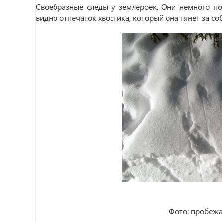
Своебразные следы у землероек. Они немного по
видно отпечаток хвостика, который она тянет за собо
Фото: пробежа