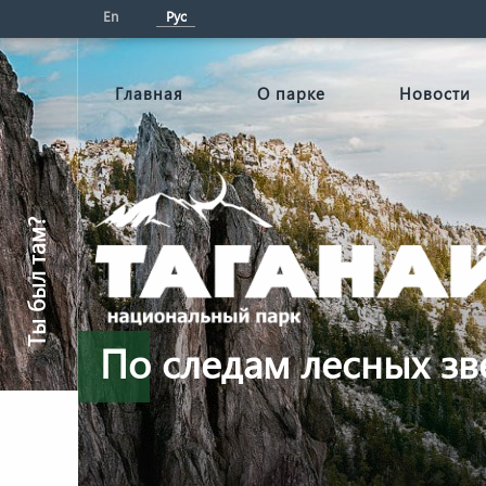
En
Рус
Главная
О парке
Новости
Ты был там?
По следам лесных зв