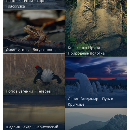
Попов Евгений - Горная
Трясогузка
Коваленко Ирина -
Лукин Игорь - Лягушонок
Природные полотна
Попов Евгений - Тетерев
Ляпин Владимир - Путь к
Круглице
Шадрин Захар - Рериховский