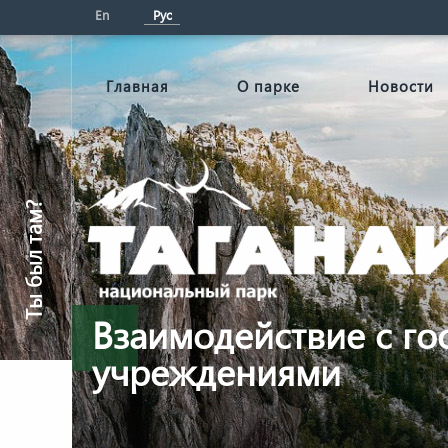
En
Рус
Главная
О парке
Новости
Ты был там?
Взаимодействие с го
учреждениями