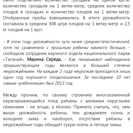
количество гроздьев на 1 ветке-метр, среднее количество
плодов в гроздьях и количество плодов на 1 ветке-метр.
Отобранные пробы взвешивались. В итоге урожайность
составила в среднем 308 штук плодов на 1 ветку-метр и 2,5
кг плодов на 1 куст.
- В этом году урожайность чуть ниже среднестатистической,
хотя по сравнению с прошлым рябины намного больше
, -
сообщила сотрудник научного отдела национального парка
«Таганай»
Марина Середа.
-
Как показывают наблюдения,
предшествующие годы являются в большей степени
неурожайными. На каждые 2 года неурожая приходится лишь
один год хорошего плодоношения. За последние 10 лет
самым «рябиновым» был 2013 год.
Между прочим, по своему строению многосеменной
нераскрывающийся плод рябины с мелкими округлыми
семенами - не ягода, а яблоко. Принято считать, что, чем
выше урожайность рябины, тем дождливее осень и
холоднее зима и наоборот, отсутствие рябины в
неурожайные годы обещает сухую осень и теплые зимы.