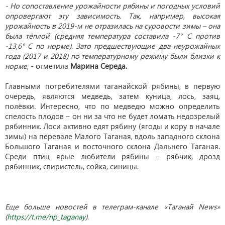
- Но сопоставление урожайности рябины и погодных условий
опровергают эту зависимость. Так, например, высокая
урожайность в 2019-м не отразилась на суровости зимы – она
была тёплой (средняя температура составила -7° С против
-13,6° С по норме). Зато предшествующие два неурожайных
года (2017 и 2018) по температурному режиму были близки к
норме,
- отметила
Марина Середа.
Главными потребителями таганайской рябины, в первую
очередь, являются медведь, затем куница, лось, заяц,
полёвки. Интересно, что по медведю можно определить
спелость плодов – он ни за что не будет ломать недозрелый
рябинник. Лоси активно едят рябину (ягоды и кору в начале
зимы) на перевале Малого Таганая, вдоль западного склона
Большого Таганая и восточного склона Дальнего Таганая.
Среди птиц ярые любители рябины – рябчик, дрозд
рябинник, свиристель, сойка, синицы.
Еще больше новостей в телеграм-канале «Таганай News»
(
https://t.me/np_taganay
).