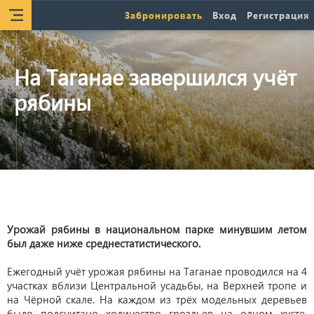
Забронировать
Вход
Регистрация
На Таганае завершился учёт
рябины
Урожай рябины в национальном парке минувшим летом
был даже ниже среднестатистического.
Ежегодный учёт урожая рябины на Таганае проводился на 4
участках вблизи Центральной усадьбы, на Верхней тропе и
на Чёрной скале. На каждом из трёх модельных деревьев
было подсчитано количество гроздьев на одном кусте,