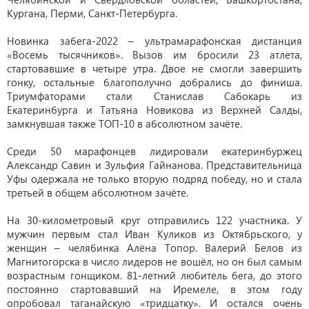
Кургана, Перми, Санкт-Петербурга.
Новинка забега-2022 – ультрамарафонская дистанция
«Восемь тысячников». Вызов им бросили 23 атлета,
стартовавшие в четыре утра. Двое не смогли завершить
гонку, остальные благополучно добрались до финиша.
Триумфаторами стали Станислав Сабокарь из
Екатеринбурга и Татьяна Новикова из Верхней Салды,
замкнувшая также ТОП-10 в абсолютном зачёте.
Среди 50 марафонцев лидировали екатеринбуржец
Александр Савин и Зульфия Гайнанова. Представительница
Уфы одержала не только вторую подряд победу, но и стала
третьей в общем абсолютном зачёте.
На 30-километровый круг отправились 122 участника. У
мужчин первым стал Иван Куликов из Октябрьского, у
женщин – челябинка Алёна Топор. Валерий Белов из
Магнитогорска в число лидеров не вошёл, но он был самым
возрастным гонщиком. 81-летний любитель бега, до этого
постоянно стартовавший на Иремеле, в этом году
опробовал таганайскую «тридцатку». И остался очень