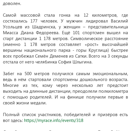
доволен.
Самой массовой стала гонка на 12 километров, где
состязались 177 человек. У мужчин лидировал Василий
Усольцев из Шадринска, у женщин – представительница
Миасса Диана Федореева. Ещё 101 спортсмен вышел на
старт дистанции 1 178 метров. Символическое расстояние
(именно 1 178 метров составляет «рост» высочайшей
вершины национального парка - горы Круглица) быстрее
всех пробежал Семён Деменев из Сатки. Всего на 3 секунды
отстала от него челябинка София Шлыгина.
Забег на 500 метров получился самым эмоциональным,
ведь в нём стартовали спортсмены дошкольного возраста.
Многие из тех, кому через несколько лет предстоит
выходить на длинные дистанции, преодолели полкилометра
с помощью родителей. И на финише получили первые в
своей жизни медали.
Полный список участников, победителей и призёров есть
вот здесь:
https://myrace.info/events/318