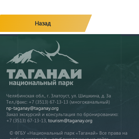
Назад
Челябинская обл., г. Златоуст, ул. Шишкина, д. 3а
Тел./факс: +7 (3513) 67-13-13 (многоканальный)
np-taganay@taganay.org
Заказ экскурсий и консультация по бронированию:
+7 (3513) 67-13-13,
tourism@taganay.org
© ФГБУ «Национальный парк «Таганай» Все права на