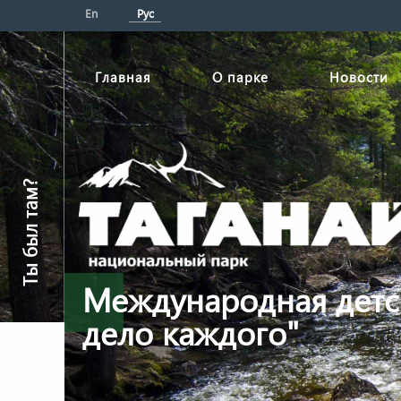
En
Рус
Главная
О парке
Новости
Ты был там?
Международная детс
дело каждого"