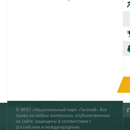
© ФГБУ «Национальный парк «Таганай» Все
права на любые материалы, опубликованные
на сайте, защищены в соответствии с
российским и международным