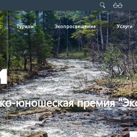
Туризм
Экопросвещение
Услуги
ко-юношеская премия "Эко