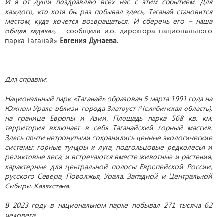
И я от души поздравляю всех нас с этим событием. Для
каждого, кто хотя бы раз побывал здесь, Таганай становится
местом, куда хочется возвращаться. И сберечь его – наша
общая задача»,
- сообщила и.о. директора национального
парка Таганай»
Евгения Дунаева
.
Для справки:
Национальный парк «Таганай» образован 5 марта 1991 года на
Южном Урале вблизи города Златоуст (Челябинская область),
на границе Европы и Азии. Площадь парка 568 кв. км,
территория включает в себя Таганайский горный массив.
Здесь почти нетронутыми сохранились ценные экологические
системы: горные тундры и луга, подгольцовые редколесья и
реликтовые леса, и встречаются вместе животные и растения,
характерные для центральной полосы Европейской России,
русского Севера, Поволжья, Урала, Западной и Центральной
Сибири, Казахстана.
В 2023 году в национальном парке побывал 271 тысяча 62
человека.