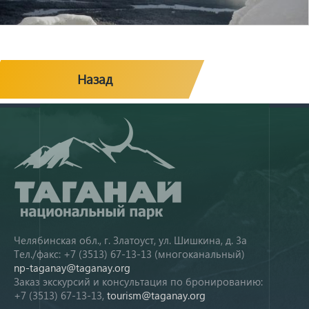
Назад
Челябинская обл., г. Златоуст, ул. Шишкина, д. 3а
Тел./факс: +7 (3513) 67-13-13 (многоканальный)
np-taganay@taganay.org
Заказ экскурсий и консультация по бронированию:
+7 (3513) 67-13-13,
tourism@taganay.org