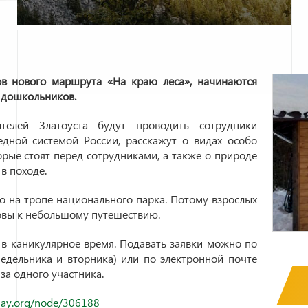
ов нового маршрута «На краю леса», начинаются
и дошкольников.
лей Златоуста будут проводить сотрудники
едной системой России, расскажут о видах особо
рые стоят перед сотрудниками, а также о природе
 в походе.
мо на тропе национального парка. Потому взрослых
товы к небольшому путешествию.
, в каникулярное время. Подавать заявки можно по
недельника и вторника) или по электронной почте
 за одного участника.
nay.org/node/306188