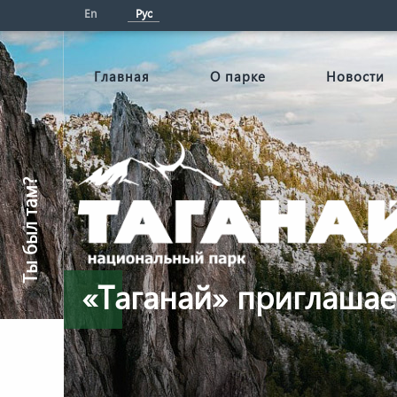
En
Рус
Главная
О парке
Новости
Ты был там?
«Таганай» приглашае