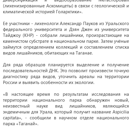
(лихенизированные Аскомицеты) в связи с геологической и
климатической историей Голарктики».
Её участники - лихенологи Александр Пауков из Уральского
федерального университета и Дзян Джен из университета
Тайджоу (КНР) - собрали лишайники, произрастающие на
каменистом субстрате в национальном парке. Затем учёные
займутся определением коллекций и составлением списка
видов лишайников, обитающих на Таганае.
Для ряда образцов планируется выделение и получение
последовательностей ДНК. Это позволит произвести точную
диагностику ряда видов, уточнить ареалы на территории
России и выявить особенности их экологии.
«В настоящее время по результатам исследования на
территории национального парка обнаружен новый,
неизвестный науке вид лишайников, являющийся
эндемичным для Урала, который получит название Aspicilia
capitata», - сообщили в научном отделе национального
парка «Таганай».