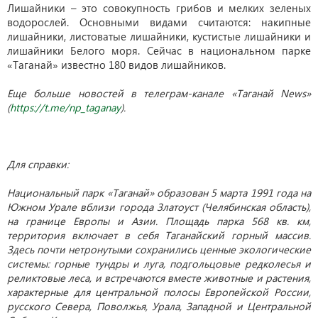
Лишайники – это совокупность грибов и мелких зеленых
водорослей. Основными видами считаются: накипные
лишайники, листоватые лишайники, кустистые лишайники и
лишайники Белого моря. Сейчас в национальном парке
«Таганай» известно 180 видов лишайников.
Еще больше новостей в телеграм-канале «Таганай News»
(
https://t.me/np_taganay
).
Для справки:
Национальный парк «Таганай» образован 5 марта 1991 года на
Южном Урале вблизи города Златоуст (Челябинская область),
на границе Европы и Азии. Площадь парка 568 кв. км,
территория включает в себя Таганайский горный массив.
Здесь почти нетронутыми сохранились ценные экологические
системы: горные тундры и луга, подгольцовые редколесья и
реликтовые леса, и встречаются вместе животные и растения,
характерные для центральной полосы Европейской России,
русского Севера, Поволжья, Урала, Западной и Центральной