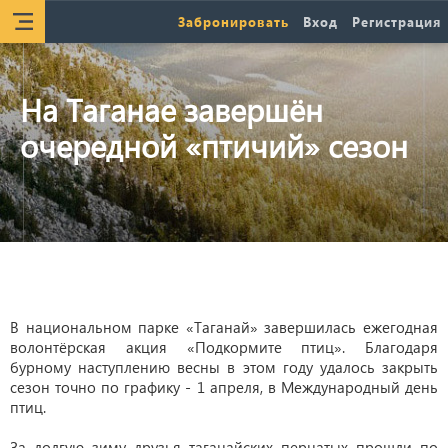
Забронировать
Вход
Регистрация
На Таганае завершён
очередной «птичий» сезон
В национальном парке «Таганай» завершилась ежегодная
волонтёрская акция «Подкормите птиц». Благодаря
бурному наступлению весны в этом году удалось закрыть
сезон точно по графику - 1 апреля, в Международный день
птиц.
За долгую зиму друзья таганайских пернатых прошли по