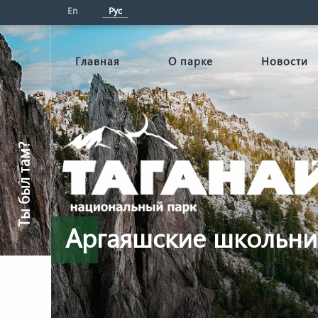
En
Рус
Главная
О парке
Новости
Ты был там?
Аргаяшские школьник