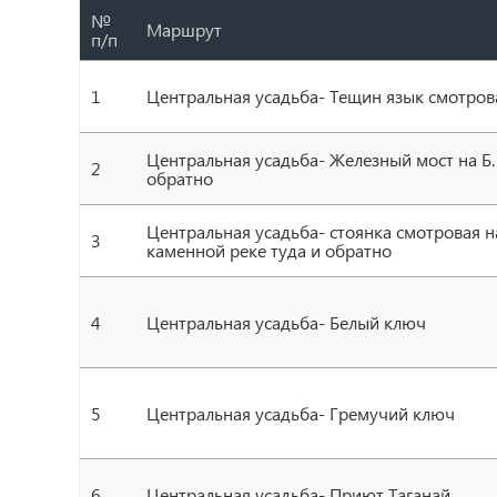
№
Маршрут
п/п
1
Центральная усадьба- Тещин язык смотров
Центральная усадьба- Железный мост на Б.
2
обратно
Центральная усадьба- стоянка смотровая 
3
каменной реке туда и обратно
4
Центральная усадьба- Белый ключ
5
Центральная усадьба- Гремучий ключ
6
Центральная усадьба- Приют Таганай