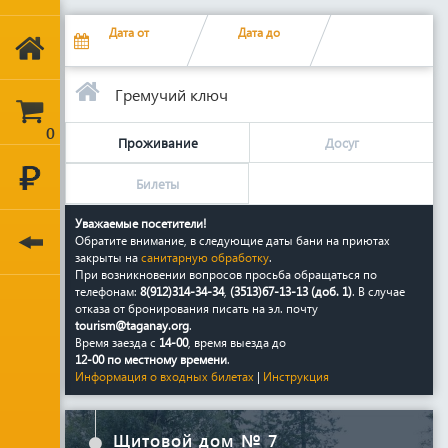
Дата
от
Дата до
Гремучий ключ
0
Проживание
Досуг
Билеты
Уважаемые посетители!
Обратите внимание, в следующие даты бани на приютах
закрыты на
санитарную обработку
.
При возникновении вопросов просьба обращаться по
телефонам:
8(912)314-34-34
,
(3513)67-13-13 (доб. 1)
. В случае
отказа от бронирования писать на эл. почту
tourism@taganay.org
.
Время заезда с
14-00
, время выезда до
12-00 по местному времени
.
Информация о входных билетах
|
Инструкция
Щитовой дом № 7