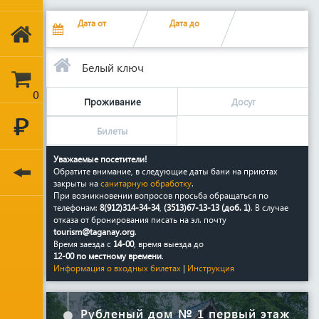
Дата
от
Дата до
Белый ключ
0
Проживание
Досуг
Билеты
Уважаемые посетители!
Обратите внимание, в следующие даты бани на приютах
закрыты на
санитарную обработку
.
При возникновении вопросов просьба обращаться по
телефонам:
8(912)314-34-34
,
(3513)67-13-13 (доб. 1)
. В случае
отказа от бронирования писать на эл. почту
tourism@taganay.org
.
Время заезда с
14-00
, время выезда до
12-00 по местному времени
.
Информация о входных билетах
|
Инструкция
Рубленый дом № 1 первый этаж