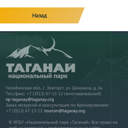
Назад
Челябинская обл., г. Златоуст, ул. Шишкина, д. 3а
Тел./факс: +7 (3513) 67-13-13 (многоканальный)
np-taganay@taganay.org
Заказ экскурсий и консультация по бронированию:
+7 (3513) 67-13-13,
tourism@taganay.org
© ФГБУ «Национальный парк «Таганай» Все права на
любые материалы, опубликованные на сайте,