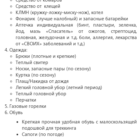
Средство от клещей
КЛМН (кружку-ложку-миску-нож), котел
Фонарик (лучше налобный) и запасные батарейки
Аптечка индивидуальная (бинт, пластыри, зеленка,
йод, мазь «Спасатель» от ожогов, стрептоцид,
головная, желудочная и т.д. боли, аллергия, лекарства
от «СВОИХ» заболеваний и т.д.)
Одежда:
Брюки (плотные и крепкие)
Теплый свитер
Носки, запасные пары (по сезону)
Куртка (по сезону)
Плащ/Накидка от дождя
Легкий головной убор (летний период)
Теплый головной убор
Перчатки
Газовые горелки
Обувь
Крепкая прочная удобная обувь с малоскользящей
подошвой для треккинга
Сапоги (по погоде)