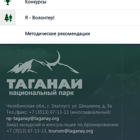
Конкурсы
Я - Волонтер!
Методические рекомендации
Челябинская обл., г. Златоуст, ул. Шишкина, д. 3а
Тел./факс: +7 (3513) 67-13-13 (многоканальный)
np-taganay@taganay.org
Заказ экскурсий и консультация по бронированию:
+7 (3513) 67-13-13,
tourism@taganay.org