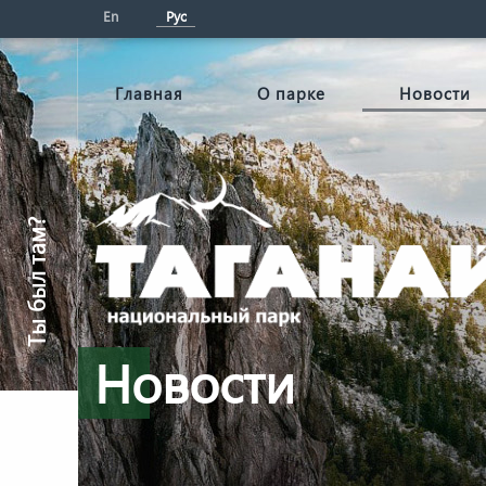
En
Рус
Главная
О парке
Новости
Ты был там?
Новости