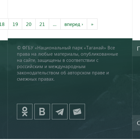
18
19
20
21
…
вперед ›
»
© ФГБУ «Национальный парк «Таганай» Все
права на любые материалы, опубликованные
на сайте, защищены в соответствии с
российским и международным
законодательством об авторском праве и
смежных правах.