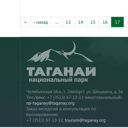
«
‹ назад
…
13
14
15
16
17
Челябинская обл., г. Златоуст, ул. Шишкина, д. 3а
Тел./факс: +7 (3513) 67-13-13 (многоканальный)
np-taganay@taganay.org
Заказ экскурсий и консультация по
бронированию:
+7 (3513) 67-13-13,
tourism@taganay.org