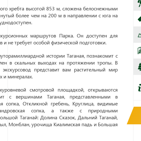
ого хребта высотой 853 м, сложена белоснежными
янутый более чем на 200 м в направлении с юга на
руднодоступен.
скурсионных маршрутов Парка. Он доступен для
в и не требует особой физической подготовки.
луторамиллиардной истории Таганая, познакомит с
ен в скальных выходах на протяжении тропы. В
 экскурсовод представит вам растительный мир
ах и минералах.
уровневой смотровой площадкой, открываются
мит с вершинами Таганая, представленными в
я сопка, Откликной гребень, Круглица, видимые
андровская сопка, а также с природными
льшой Таганай: Долина Сказок, Дальний Таганай,
ыл, Монблан, урочища Киалимская падь и Большая