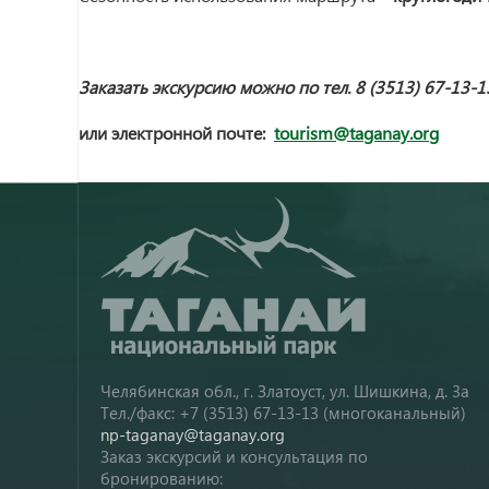
Заказать экскурсию можно по тел. 8 (3513) 67-13-1
или электронной почте:
tourism@taganay.org
Челябинская обл., г. Златоуст, ул. Шишкина, д. 3а
Тел./факс: +7 (3513) 67-13-13 (многоканальный)
np-taganay@taganay.org
Заказ экскурсий и консультация по
бронированию: