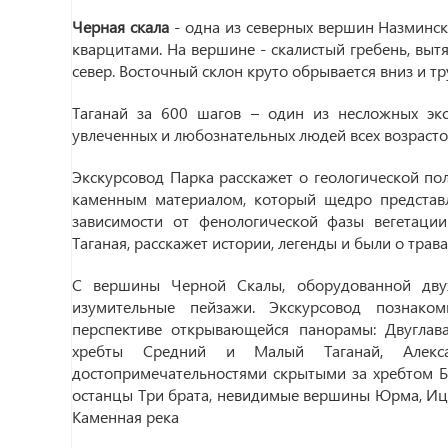
Черная скала
- одна из северных вершин Назминск
кварцитами. На вершине - скалистый гребень, выт
север. Восточный склон круто обрывается вниз и т
Таганай за 600 шагов – один из несложных эк
увлеченных и любознательных людей всех возрасто
Экскурсовод Парка расскажет о геологической по
каменным материалом, который щедро представл
зависимости от фенологической фазы вегетации
Таганая, расскажет истории, легенды и были о трав
С вершины Черной Скалы, оборудованной двух
изумительные пейзажи. Экскурсовод познако
перспективе открывающейся панорамы: Двуглава
хребты Средний и Малый Таганай, Алекс
достопримечательностями скрытыми за хребтом Бо
останцы Три брата, невидимые вершины Юрма, Иц
Каменная река