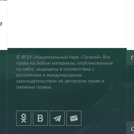
3
© ФГБУ «Национальный парк «Таганай» Все
права на любые материалы, опубликованные
на сайте, защищены в соответствии с
российским и международным
законодательством об авторском праве и
смежных правах.