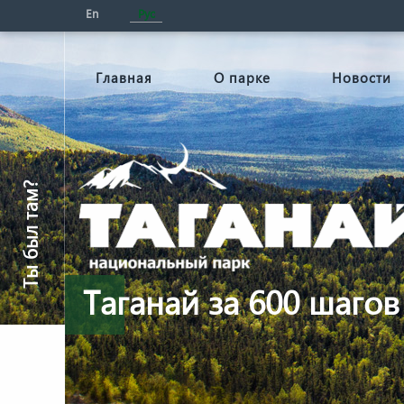
En
Рус
Главная
О парке
Новости
Ты был там?
Таганай за 600 шагов