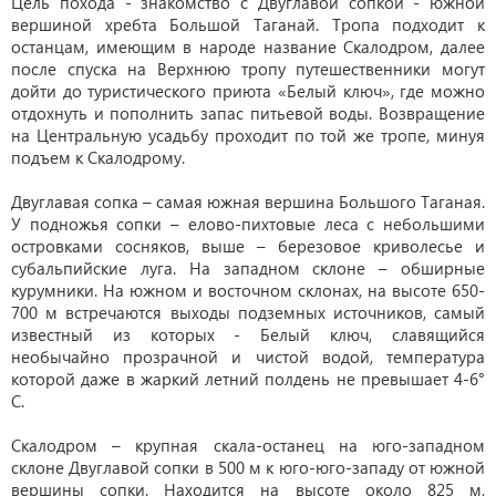
Цель похода - знакомство с Двуглавой сопкой - южной
вершиной хребта Большой Таганай. Тропа подходит к
останцам, имеющим в народе название Скалодром, далее
после спуска на Верхнюю тропу путешественники могут
дойти до туристического приюта «Белый ключ», где можно
отдохнуть и пополнить запас питьевой воды. Возвращение
на Центральную усадьбу проходит по той же тропе, минуя
подъем к Скалодрому.
Двуглавая сопка – самая южная вершина Большого Таганая.
У подножья сопки – елово-пихтовые леса с небольшими
островками сосняков, выше – березовое криволесье и
субальпийские луга. На западном склоне – обширные
курумники. На южном и восточном склонах, на высоте 650-
700 м встречаются выходы подземных источников, самый
известный из которых - Белый ключ, славящийся
необычайно прозрачной и чистой водой, температура
которой даже в жаркий летний полдень не превышает 4-6°
С.
Скалодром – крупная скала-останец на юго-западном
склоне Двуглавой сопки в 500 м к юго-юго-западу от южной
вершины сопки. Находится на высоте около 825 м,