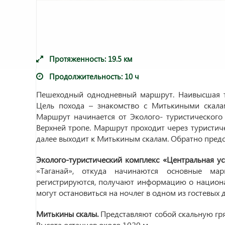
Протяженность:
19.5
км
Продолжительность:
10 ч
Пешеходный однодневный маршрут. Наивысшая т
Цель похода – знакомство с Митькиными скала
Маршрут начинается от Эколого- туристического
Верхней тропе. Маршрут проходит через туристи
далее выходит к Митькиным скалам. Обратно предс
Эколого-туристический комплекс «Центральная у
«Таганай», откуда начинаются основные ма
регистрируются, получают информацию о национ
могут остановиться на ночлег в одном из гостевых 
Митькины скалы.
Представляют собой скальную гр
Высота останцев около 1020 м.