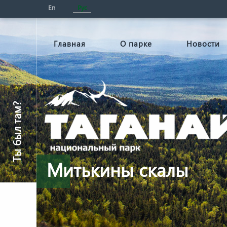
En
Рус
Главная
О парке
Новости
Ты был там?
Митькины скалы