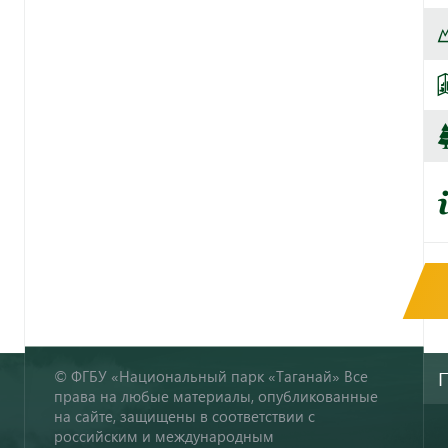
© ФГБУ «Национальный парк «Таганай» Все
права на любые материалы, опубликованные
на сайте, защищены в соответствии с
российским и международным