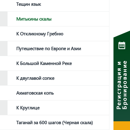
Тещин язык
Митькины скалы
К Откликному Гребню
Путешествие по Европе и Азии
К Большой Каменной Реке
К двуглавой сопке
Ахматовская копь
К Круглице
Таганай за 600 шагов (Черная скала)