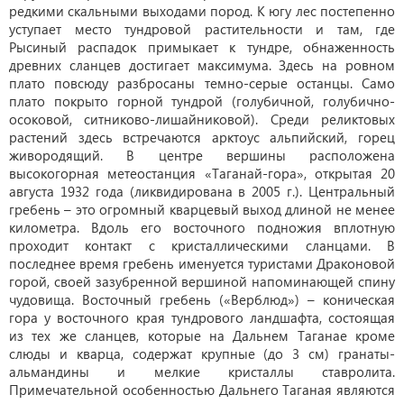
редкими скальными выходами пород. К югу лес постепенно
уступает место тундровой растительности и там, где
Рысиный распадок примыкает к тундре, обнаженность
древних сланцев достигает максимума. Здесь на ровном
плато повсюду разбросаны темно-серые останцы. Само
плато покрыто горной тундрой (голубичной, голубично-
осоковой, ситниково-лишайниковой). Среди реликтовых
растений здесь встречаются арктоус альпийский, горец
живородящий. В центре вершины расположена
высокогорная метеостанция «Таганай-гора», открытая 20
августа 1932 года (ликвидирована в 2005 г.). Центральный
гребень – это огромный кварцевый выход длиной не менее
километра. Вдоль его восточного подножия вплотную
проходит контакт с кристаллическими сланцами. В
последнее время гребень именуется туристами Драконовой
горой, своей зазубренной вершиной напоминающей спину
чудовища. Восточный гребень («Верблюд») – коническая
гора у восточного края тундрового ландшафта, состоящая
из тех же сланцев, которые на Дальнем Таганае кроме
слюды и кварца, содержат крупные (до 3 см) гранаты-
альмандины и мелкие кристаллы ставролита.
Примечательной особенностью Дальнего Таганая являются