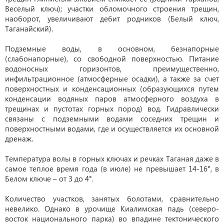
Веселый ключ); участки обломочного строения трещин,
наоборот, увеличивают дебит родников (Белый ключ,
Таганайский).
Подземные воды, в основном, безнапорные
(слабонапорные), со свободной поверхностью. Питание
водоносных горизонтов, преимущественно,
инфильтрационное (атмосферные осадки), а также за счет
поверхностных и конденсационных (образующихся путем
конденсации водяных паров атмосферного воздуха в
трещинах и пустотах горных пород) вод. Гидравлически
связаны с подземными водами соседних трещин и
поверхностными водами, где и осуществляется их основной
дренаж.
Температура волы в горных ключах и речках Таганая даже в
самое теплое время года (в июле) не превышает 14-16°, в
Белом ключе – от 3 до 4°.
Количество участков, занятых болотами, сравнительно
невелико. Однако в урочище Киалимская падь (северо-
восток национального парка) во впадине тектонического