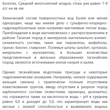
болотах. Средний многолетний модуль стока рек равен 7-9
л/с на кв. км.
Химический состав поверхностных вод более или менее
однороден, чаще мы имеем дело с сульфатно-хлоридно-
гидрокарбонатным кали-натриево-магниевым типом воды.
Преобладание в воде магниясвязано с распространением в
районе Таганая пород и минералов магнезиально-алюмо-
силикатного состава, таких как пироксены, амфиболы,
гранат, биотит, ставролит. Полевые шпаты (альбит, ортоклаз,
микроклин с мусковитом), в больших количествах
представленные в жильных образованиях таганайских
пород, являются источниками ионов натрия и калия.
Однако таганайским водотокам присущи и некоторые
гидрохимические аномалии. Например, низкое содержание
кальция связано с практически полным отсутствием
известкования грунтов, ввиду отсутствия в разрезе пород
карбонатного состава (известняки, мраморы, доломиты),
что отражается также на кислотности воды – рН в среднем
равно 6,0 и доходит до 5,0, что характеризует воды как
кислые с низкой способностью к выживанию водных