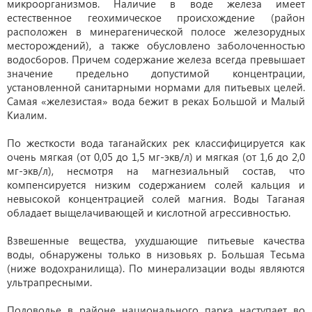
микроорганизмов. Наличие в воде железа имеет
естественное геохимическое происхождение (район
расположен в минерагенической полосе железорудных
месторождений), а также обусловлено заболоченностью
водосборов. Причем содержание железа всегда превышает
значение предельно допустимой концентрации,
установленной санитарными нормами для питьевых целей.
Самая «железистая» вода бежит в реках Большой и Малый
Киалим.
По жесткости вода таганайских рек классифициру
ется как
очень мягкая (от 0,05 до 1,5 мг-экв/л) и мягкая (от 1,6 до 2,0
мг-экв/л), несмотря на магнезиальный состав, что
компенсируется низким содержанием солей кальция и
невысокой концентрацией солей магния. Воды Таганая
обладает выщелачивающей и кислотной агрессивностью.
Взвешенные вещества, ухудшающие питьевые качества
воды, обнаружены только в низовьях р. Большая Тесьма
(ниже водохранилища). По минерализации воды являются
ультрапресными.
Половодье в районе национального парка наступает во