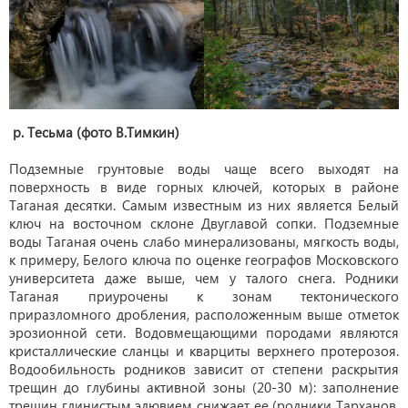
р. Тесьма
(фото В.Тимкин)
Подземные грунтовые воды чаще всего выходят на
поверхность в виде горных ключей, которых в районе
Таганая десятки. Самым известным из них является Белый
ключ на восточном склоне Двуглавой сопки. Подземные
воды Таганая очень слабо минерализованы, мягкость воды,
к примеру, Белого ключа по оценке географов Московского
университета даже выше, чем у талого снега. Родники
Таганая приурочены к зонам тектонического
приразломного дробления, расположенным выше отметок
эрозионной сети. Водовмещающими породами являются
кристаллические сланцы и кварциты верхнего протерозоя.
Водообильность родников зависит от степени раскрытия
трещин до глубины активной зоны (20-30 м): заполнение
трещин глинистым элювием снижает ее (родники Тарханов,