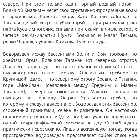
севере. При этом только один горный водный поток –
Большой Киалим – несет свои хрустально-прозрачные воды
в арктическое Карское море. Зато Каспий собирает с
Таганая целый веер голубых струй – приграничная река
парка Куса с многочисленными притоками, в числе которых
четыре речки-малютки Шумги, Большая и Малая Тесьма,
речки Черная, Лубянка, Каменка, Губенка и др.
Водораздел между бассейнами Волги и Оби проходит по
хребтам Юрма, Большой Таганай (от северных отрогов
Дальнего Таганая до южной оконечности Долины Сказок –
высокогорного плато между Откликным гребнем и
Круглицей), далее – по северному отрогу Среднего Таганая,
горе «Монблан» (седловина между Средним и Малым
Таганаем), северной оконечности Малого Таганая и
выходит на вершину Острая Уральского хребта, по
которому и следует далее на юг. Водораздел этих бассейнов,
сложенный гранитами, очень выразителен. Он настолько
пологий и протяженный (до 2.5 км.), что участок перевала от
одной гидрографической системы к другой наблюдать
практически невозможно. Лишь в дождливую погоду, когда
пространство водораздела представляет собой сплошное