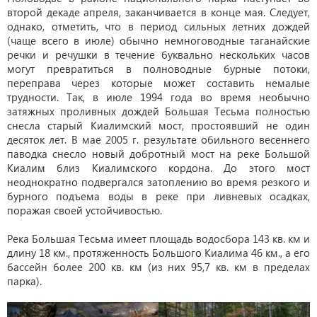
второй декаде апреля, заканчивается в конце мая. Следует,
однако, отметить, что в период сильных летних дождей
(чаще всего в июле) обычно немноговодные таганайские
речки и речушки в течение буквально нескольких часов
могут превратиться в полноводные бурные потоки,
переправа через которые может составить немалые
трудности. Так, в июле 1994 года во время необычно
затяжных проливных дождей Большая Тесьма полностью
снесла старый Киалимский мост, простоявший не один
десяток лет.
В мае 2005 г. результате обильного весеннего
паводка снесло новый добротный мост на реке Большой
Киалим близ Киалимского кордона. До этого мост
неоднократно подвергался затоплению во время резкого и
бурного подъема воды в реке при ливневых осадках,
поражая своей устойчивостью.
Река Большая Тесьма имеет площадь водосбора 143 кв. км и
длину 18 км., протяженность Большого Киалима 46 км., а его
бассейн более 200 кв. км (из них 95,7 кв. км в пределах
парка).