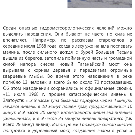
Среди опасных гидрометеорологических явлений можно
выделить наводнения. Они бывают не часто, но сила их
впечатляет. Например, по рассказам старожилов в
середине июля 1968 года, когда в лесу уже начала поспевать
малина, после сильного дождя с бурей Большая Тесьма
вышла из берегов, затопила пойменную часть и громадной
силой напора снесла новый Таганайский мост; она
вырывала с корнем деревья и передвигала огромные
кварцевые глыбы. Во время этого наводнения в реке
погибло 13 человек, а всего было около 70 пострадавших.
Об этом наводнении сохранились и официальные сводки.
«11 июля 1968 г. прошел катастрофический ливень в
Златоусте:
«...к 9 часам туча была над городом, через 4 минуты
начался ливень, в 10 минут пошел град, продолжавшийся 10
минут. В 9 часов 20 минут интенсивность ливня значительно
уменьшилась, и в 9 часов 33 минуты ливень прекратился
(т.е.
всего 29 минут ливня)
. Водой речки Громатуха снесло многие
постройки и деревянный мост, создавшие залом в устье и