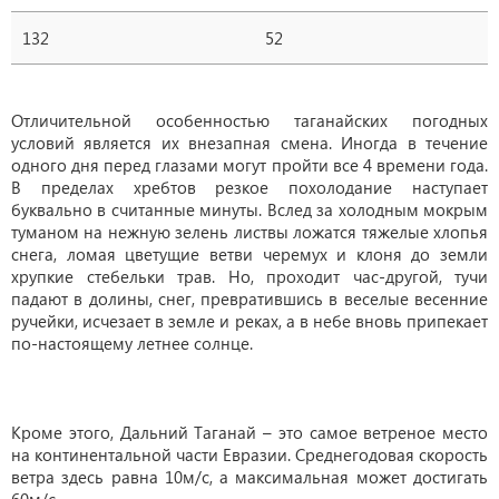
132
52
Отличительной особенностью таганайских погодных
условий является их внезапная смена. Иногда в течение
одного дня перед глазами могут пройти все 4 времени года.
В пределах хребтов резкое похолодание наступает
буквально в считанные минуты. Вслед за холодным мокрым
туманом на нежную зелень листвы ложатся тяжелые хлопья
снега, ломая цветущие ветви черемух и клоня до земли
хрупкие стебельки трав. Но, проходит час-другой, тучи
падают в долины, снег, превратившись в веселые весенние
ручейки, исчезает в земле и реках, а в небе вновь припекает
по-настоящему летнее солнце.
Кроме этого, Дальний Таганай – это самое ветреное место
на континентальной части Евразии. Среднегодовая скорость
ветра здесь равна 10м/с, а максимальная может достигать
60м/с.