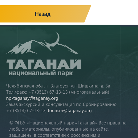
Назад
Челябинская обл., г. Златоуст, ул. Шишкина, д. 3а
Тел./факс: +7 (3513) 67-13-13 (многоканальный)
np-taganay@taganay.org
Заказ экскурсий и консультация по бронированию:
+7 (3513) 67-13-13,
tourism@taganay.org
© ФГБУ «Национальный парк «Таганай» Все права на
любые материалы, опубликованные на сайте,
защищены в соответствии с российским и