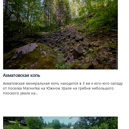
Ахматовская копь
Ахматовская минеральная копь находится в 3 км к юго-юго-западу
от поселка Магнитка на Южном Урале на гребне небольшого
плоского увала на...