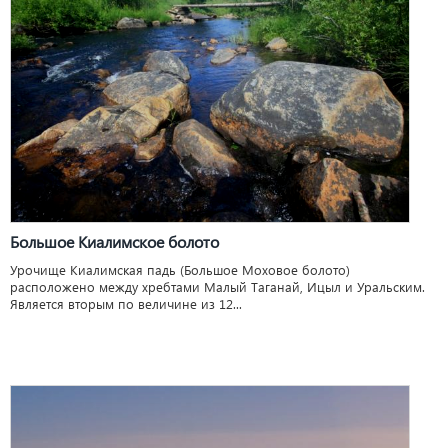
Большое Киалимское болото
Урочище Киалимская падь (Большое Моховое болото)
расположено между хребтами Малый Таганай, Ицыл и Уральским.
Является вторым по величине из 12...