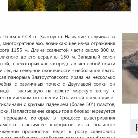
 16 км к ССВ от Златоуста. Название получила за
, многократное эхо, возникающее из-за отражения
сота 1155 м. Длина скалистой части около 800 м,
кликного до его вершины 150 м. Западный склон
той, в некоторых частях представляет собой почти
 лес, на северной оконечности - небольшое плато.
ая панорама Златоустовского Урала на несколько
ребня с различных точек: с Двуглавой сопки он
глицы - застывшую на взлете морскую волну, с
тектоническом отношении Откликной представляет
иклинали с крутым падением (более 50°) пластов,
ки. Напластование кварцитов в блоках чередуется
и породами, которые в процессе выветривания
амного пластичнее кварцитов из-за большого
иженной прочностью ведет к росту сдвигового
кного гребня так изобилует громадными блоками