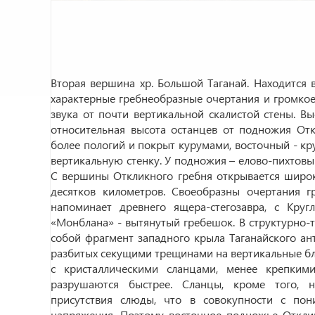
Вторая вершина хр. Большой Таганай. Находится в
характерные гребнеобразные очертания и громкое
звука от почти вертикальной скалистой стены. Вы
относительная высота останцев от подножия От
более пологий и покрыт курумами, восточный - кру
вертикальную стенку. У подножия – елово-пихтовый
С вершины Откликного гребня открывается широк
десятков километров. Своеобразны очертания г
напоминает древнего ящера-стегозавра, с Кру
«Монблана» - вытянутый гребешок. В структурно-
собой фрагмент западного крыла Таганайского ант
разбитых секущими трещинами на вертикальные бло
с кристаллическими сланцами, менее крепким
разрушаются быстрее. Сланцы, кроме того, н
присутствия слюды, что в совокупности с пон
напряжения. Поэтому восточное подножье Откли