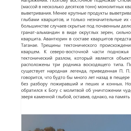
(массой в несколько десятков тонн) монолитных кв
выветривания. Менее крупные продукты выветрива
глыбами кварцитов, и только незначительные их 
большинстве случаев скрытые под почвенным делюв
гранат-альмандин в виде округлых зерен, сильн
кварцита. Авантюрин в составе кварцитов предст
Таганае. Трещины тектонического происхожден
кварцем. К северо-восточной части подножья
тектонический разлом, который является объек
расположены три родника восходящего типа. П
существует народная легенда, приведенная П. П
говорится, что будто бы много лет назад в пещере
без разбору пожиравший и пеших и конных. Н
обратился к Богу с молитвой об уничтожении чуд
зверя каменной глыбой, оставив, однако, на память