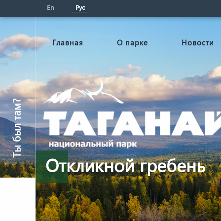
En
Рус
Главная
О парке
Новости
Ты был там?
Откликной гребень