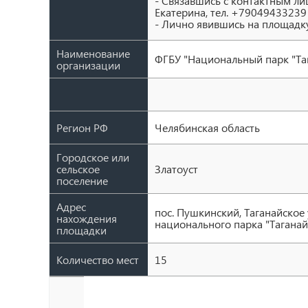
- Связавшись с контактным ли
Екатерина, тел. +79049433239
- Лично явившись на площадк
Наименование
ФГБУ "Национальный парк "Та
организации
Регион РФ
Челябинская область
Городское или
сельское
Златоуст
поселение
Адрес
пос. Пушкинский, Таганайское
нахождения
национального парка "Таганай"
площадки
Количество мест
15