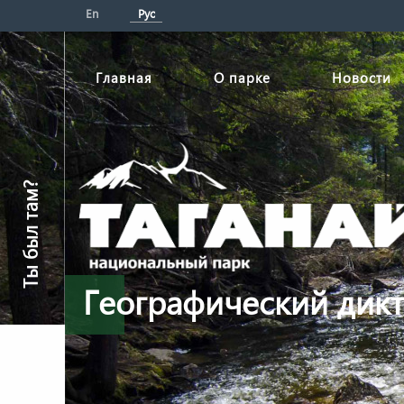
En
Рус
Главная
О парке
Новости
Ты был там?
Географический дикт