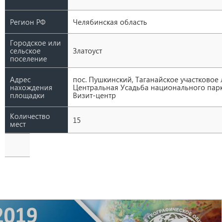
Регион РФ
Челябинская область
Городское или
сельское
Златоуст
поселение
Адрес
пос. Пушкинский, Таганайское участковое 
нахождения
Центральная Усадьба национального парка
площадки
Визит-центр
Количество
15
мест