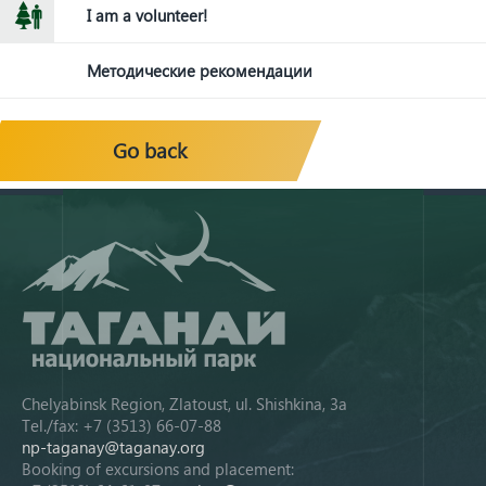
I am a volunteer!
Методические рекомендации
Go back
Chelyabinsk Region, Zlatoust, ul. Shishkina, 3a
Tel./fax: +7 (3513) 66-07-88
np-taganay@taganay.org
Booking of excursions and placement: