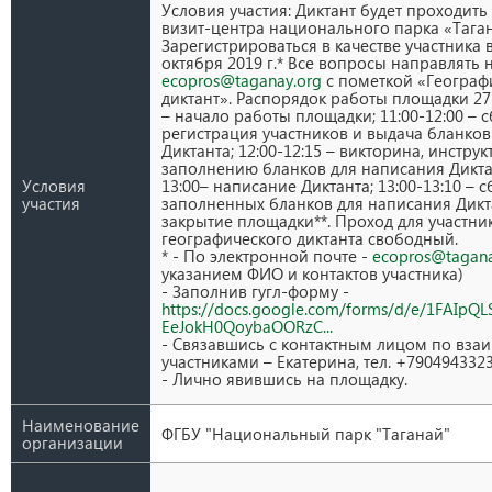
Условия участия: Диктант будет проходить
визит-центра национального парка «Тага
Зарегистрироваться в качестве участника
октября 2019 г.* Все вопросы направлять н
ecopros@taganay.org
с пометкой «Географ
диктант». Распорядок работы площадки 27 
– начало работы площадки; 11:00-12:00 – с
регистрация участников и выдача бланков
Диктанта; 12:00-12:15 – викторина, инструк
заполнению бланков для написания Диктан
Условия
13:00– написание Диктанта; 13:00-13:10 – 
участия
заполненных бланков для написания Дикта
закрытие площадки**. Проход для участни
географического диктанта свободный.
* - По электронной почте -
ecopros@tagana
указанием ФИО и контактов участника)
- Заполнив гугл-форму -
https://docs.google.com/forms/d/e/1FAIpQ
EeJokH0QoybaOORzC...
- Связавшись с контактным лицом по вза
участниками – Екатерина, тел. +790494332
- Лично явившись на площадку.
Наименование
ФГБУ "Национальный парк "Таганай"
организации