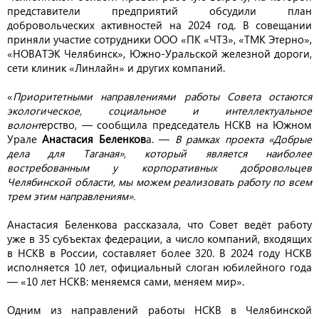
представители предприятий обсудили план
добровольческих активностей на 2024 год. В совещании
приняли участие сотрудники ООО «ПК «ЧТЗ», «ТМК Этерно»,
«НОВАТЭК Челябинск», Южно-Уральской железной дороги,
сети клиник «Линлайн» и других компаний.
«
Приоритетными направлениями работы Совета остаются
экологическое, социальное и интеллектуальное
волонт
ерство, — сообщила председатель НСКВ на Южном
Урале
Анастасия Беленков
а. —
В рамках проекта «Добрые
дела для Таганая», который является наиболее
востребованным у корпоративных добровольцев
Челябинской области, мы можем реализовать работу по всем
трем этим направлениям».
Анастасия Беленкова рассказала, что Совет ведёт работу
уже в 35 субъектах федерации, а число компаний, входящих
в НСКВ в России, составляет более 320. В 2024 году НСКВ
исполняется 10 лет, официальный слоган юбилейного года
— «10 лет НСКВ: меняемся сами, меняем мир».
Одним из направлений работы НСКВ в Челябинской