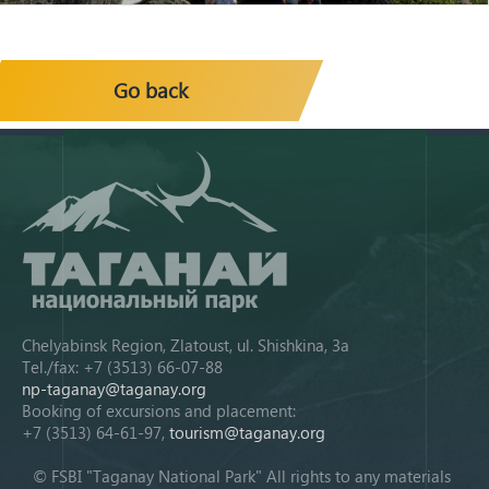
Go back
Chelyabinsk Region, Zlatoust, ul. Shishkina, 3a
Tel./fax: +7 (3513) 66-07-88
np-taganay@taganay.org
Booking of excursions and placement:
+7 (3513) 64-61-97,
tourism@taganay.org
© FSBI "Taganay National Park" All rights to any materials