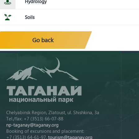
Hydrology
Soils
Go back
Chelyabinsk Region, Zlatoust, ul. Shishkina, 3a
Tel./fax: +7 (3513) 66-07-88
np-taganay@taganay.org
Booking of excursions and placement:
+7 (3513) 64-61-97,
tourism@taganay.org